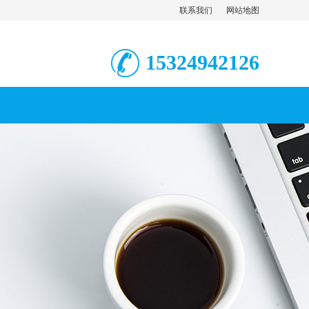
联系我们
网站地图
15324942126