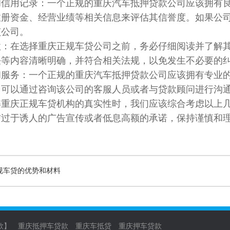
质和信用记录：一个正规的重庆汽车抵押贷款公司应该拥有
注册资金、经营业绩等相关信息来评估其信誉度。如果公
该公司。
条款：在选择重庆正规车贷公司之前，务必仔细阅读并了解
任等内容清晰明确，并符合相关法规，以免发生不必要的
队和服务：一个正规的重庆汽车抵押贷款公司应该拥有专业
。可以通过咨询该公司的客服人员或者与贷款顾问进行沟
解重庆正规车贷机构的真实性时，我们应该综合考虑以上
信过于诱人的广告宣传或者低息高额的承诺，保持谨慎和
规车贷的优势和材料
款】
重庆抵押车贷款
重庆车抵贷
重庆押车贷款