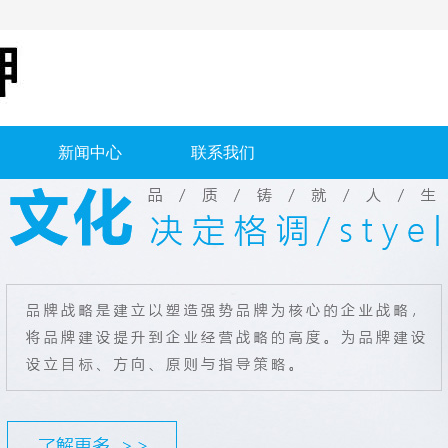
新闻中心
联系我们