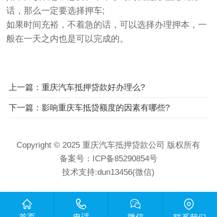
话，那么一定要选择押车;
如果时间充裕，不着急的话，可以选择办理押本，一
般在一天之内也是可以完成的。
上一篇：重庆汽车抵押贷款好办理么?
下一篇：影响重庆车抵贷额度的因素有哪些?
Copyright © 2025 重庆汽车抵押贷款公司 版权所有
备案号：
ICP备85290854号
技术支持:dun13456(微信)